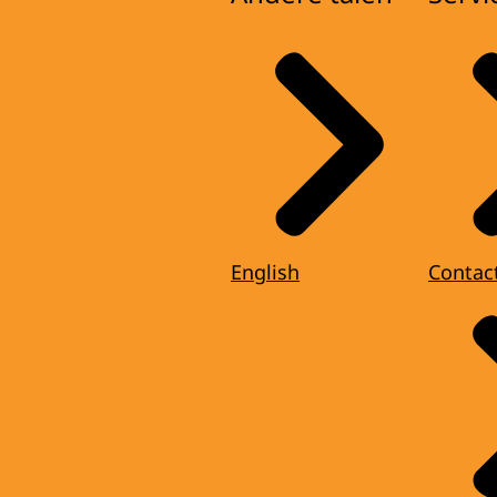
English
Contac