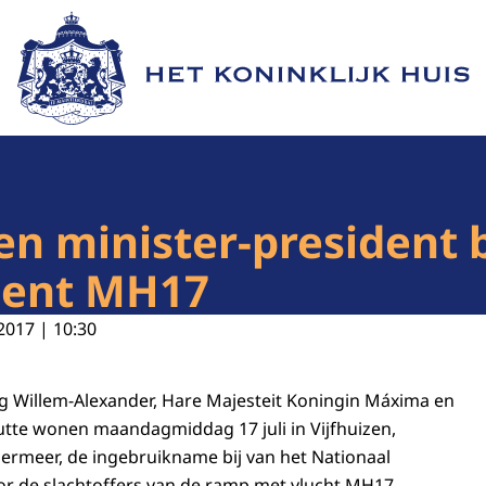
Naar de homepage van Het Koninklijk Huis
en minister-president 
ment MH17
2017 | 10:30
ng Willem-Alexander, Hare Majesteit Koningin Máxima en
utte wonen maandagmiddag 17 juli in Vijfhuizen,
meer, de ingebruikname bij van het Nationaal
de slachtoffers van de ramp met vlucht MH17.