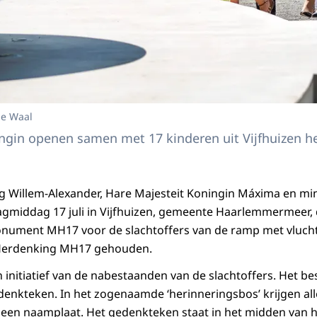
de Waal
gin openen samen met 17 kinderen uit Vijfhuizen het
ng Willem-Alexander, Hare Majesteit Koningin Máxima en min
middag 17 juli in Vijfhuizen, gemeente Haarlemmermeer, 
onument MH17 voor de slachtoffers van de ramp met vluc
 Herdenking MH17 gehouden.
initiatief van de nabestaanden van de slachtoffers. Het be
enkteken. In het zogenaamde ‘herinneringsbos’ krijgen all
een naamplaat. Het gedenkteken staat in het midden van h