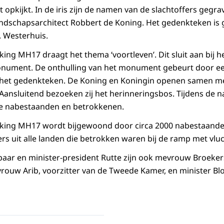
 opkijkt. In de iris zijn de namen van de slachtoffers gegr
andschapsarchitect Robbert de Koning. Het gedenkteken is
 Westerhuis.
ing MH17 draagt het thema ‘voortleven’. Dit sluit aan bij
onument. De onthulling van het monument gebeurt door een
het gedenkteken. De Koning en Koningin openen samen met
. Aansluitend bezoeken zij het herinneringsbos. Tijdens de n
e nabestaanden en betrokkenen.
king MH17 wordt bijgewoond door circa 2000 nabestaanden
s uit alle landen die betrokken waren bij de ramp met vlu
 paar en minister-president Rutte zijn ook mevrouw Broekers
rouw Arib, voorzitter van de Tweede Kamer, en minister Blo