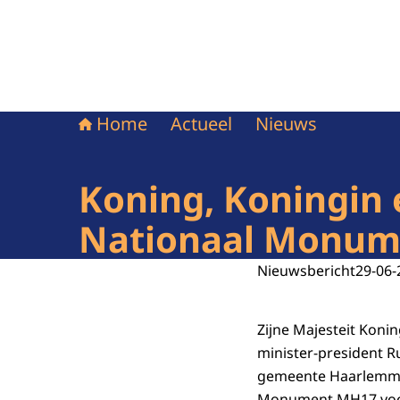
Home
Actueel
Nieuws
Koning, Koningin 
Nationaal Monu
Nieuwsbericht
29-06-
Zijne Majesteit Koni
minister-president R
gemeente Haarlemmer
Monument MH17 voor 