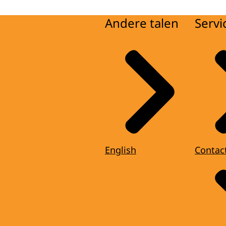
Andere talen
Servi
English
Contac