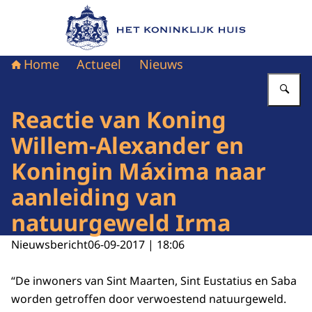
Naar de homepage van Het Koninklijk Huis
Home
Actueel
Nieuws
Vu
Reactie van Koning
Willem-Alexander en
Koningin Máxima naar
aanleiding van
natuurgeweld Irma
Nieuwsbericht
06-09-2017 | 18:06
“De inwoners van Sint Maarten, Sint Eustatius en Saba
worden getroffen door verwoestend natuurgeweld.