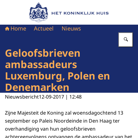
Naar de homepage van Het Koninklijk Huis
Home
Actueel
Nieuws
Vu
Geloofsbrieven
ambassadeurs
Luxemburg, Polen en
Denemarken
Nieuwsbericht
12-09-2017 | 12:48
Zijne Majesteit de Koning zal woensdagochtend 13
september op Paleis Noordeinde in Den Haag ter
overhandiging van hun geloofsbrieven
achtereenvolgens ontvangen de ambassadeur van het