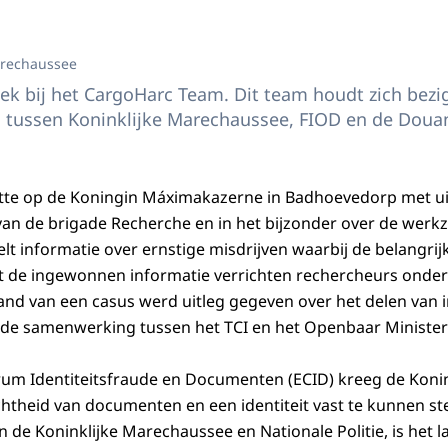
arechaussee
k bij het CargoHarc Team. Dit team houdt zich bezi
tussen Koninklijke Marechaussee, FIOD en de Doua
tte op de Koningin Máximakazerne in Badhoevedorp met ui
n de brigade Recherche en in het bijzonder over de wer
elt informatie over ernstige misdrijven waarbij de belangri
t de ingewonnen informatie verrichten rechercheurs onder
nd van een casus werd uitleg gegeven over het delen van i
de samenwerking tussen het TCI en het Openbaar Minister
trum Identiteitsfraude en Documenten (ECID) kreeg de Konin
theid van documenten en een identiteit vast te kunnen ste
de Koninklijke Marechaussee en Nationale Politie, is het la