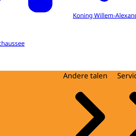
Koning Willem-Alexan
echaussee
Andere talen
Servi