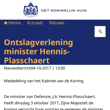
Naar de homepage van Het Koninklijk Huis
Home
Actueel
Nieuws
Vu
Ontslagverlening
minister Hennis-
Plasschaert
Nieuwsbericht
04-10-2017 | 13:00
Mededeling van het Kabinet van de Koning
De minister van Defensie, J.A. Hennis-Plasschaert,
heeft dinsdag 3 oktober 2017, Zijne Majesteit de
Koning verzocht haar ontslag te verlenen als minister