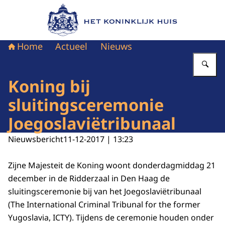
Naar de homepage van Het Koninklijk Huis
Home
Actueel
Nieuws
Vu
Koning bij
sluitingsceremonie
Joegoslaviëtribunaal
Nieuwsbericht
11-12-2017 | 13:23
Zijne Majesteit de Koning woont donderdagmiddag 21
december in de Ridderzaal in Den Haag de
sluitingsceremonie bij van het Joegoslaviëtribunaal
(
The International Criminal Tribunal for the former
Yugoslavia
, ICTY). Tijdens de ceremonie houden onder