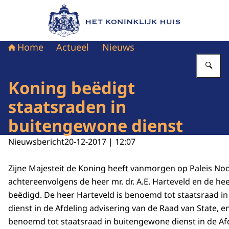
Naar de homepage van Het Koninklijk Huis
Home
Actueel
Nieuws
Vu
Koning beëdigt
staatsraden in
buitengewone dienst
Nieuwsbericht
20-12-2017 | 12:07
Zijne Majesteit de Koning heeft vanmorgen op Paleis No
achtereenvolgens de heer mr. dr. A.E. Harteveld en de heer
beëdigd. De heer Harteveld is benoemd tot staatsraad i
dienst in de Afdeling advisering van de Raad van State, en
benoemd tot staatsraad in buitengewone dienst in de Af