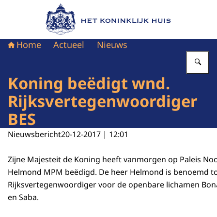
Naar de homepage van Het Koninklijk Huis
Home
Actueel
Nieuws
Vu
Koning beëdigt wnd.
Rijksvertegenwoordiger
BES
Nieuwsbericht
20-12-2017 | 12:01
Zijne Majesteit de Koning heeft vanmorgen op Paleis Noo
Helmond MPM beëdigd. De heer Helmond is benoemd t
Rijksvertegenwoordiger voor de openbare lichamen Bonai
en Saba.