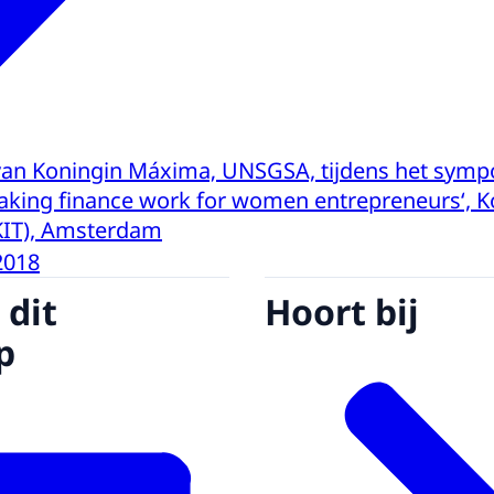
van Koningin Máxima‚ UNSGSA, tijdens het symp
aking finance work for women entrepreneurs‘, Kon
KIT), Amsterdam
2018
 dit
Hoort bij
p