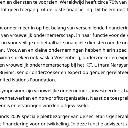
ten en diensten te voorzien. Wereldwijd heeft circa 70% van
ot geen toegang tot de juiste financiering. Dit belemmert
 onder meer in op het belang van verschillende financier
 van vrouwelijk ondernemerschap. In haar functie voor de 
 in voor veilige en betaalbare financiële diensten om de o
n. Vrouwen en kleine ondernemingen hebben hierin speci
xima spreken ook Saskia Vossenberg, onderzoeker en exper
 en vrouwelijk ondernemerschap bij het KIT, Uthara Narayan
Buvinic, senior onderzoeker en expert op gender gerelatee
United Nations Foundation.
symposium zijn vrouwelijke ondernemers, investeerders, b
ennetwerken en non-profitorganisaties. Naast de toesprake
nnis en ervaringen worden uitgewisseld.
inds 2009 speciale pleitbezorger van de secretaris-generaa
e financiering voor ontwikkeling. In deze functie adviseert zi