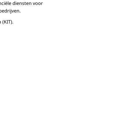
nciële diensten voor
edrijven.
(KIT).