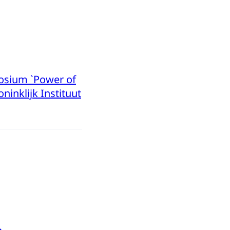
osium `Power of
inklijk Instituut