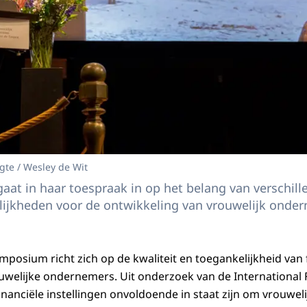
gte / Wesley de Wit
at in haar toespraak in op het belang van verschill
lijkheden voor de ontwikkeling van vrouwelijk onde
ymposium richt zich op de kwaliteit en toegankelijkheid van
ouwelijke ondernemers. Uit onderzoek van de
International
t financiële instellingen onvoldoende in staat zijn om vrouw