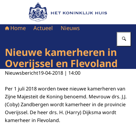
Naar de homepage van Het Koninklijk Huis
Home
Actueel
Nieuws
Vu
Nieuwe kamerheren in
Overijssel en Flevoland
Nieuwsbericht
19-04-2018 | 14:00
Per 1 juli 2018 worden twee nieuwe kamerheren van
Zijne Majesteit de Koning benoemd. Mevrouw drs. J.J.
(Coby) Zandbergen wordt kamerheer in de provincie
Overijssel. De heer drs. H. (Harry) Dijksma wordt
kamerheer in Flevoland.