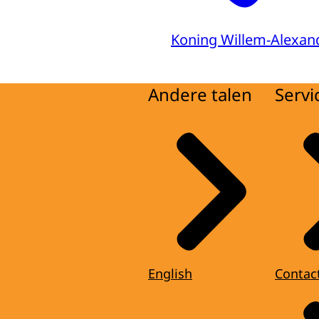
Koning Willem-Alexan
Andere talen
Servi
English
Contac