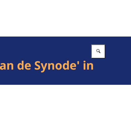
Vul in wat 
an de Synode' in