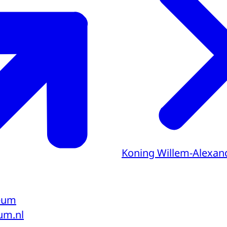
Koning Willem-Alexan
eum
um.nl