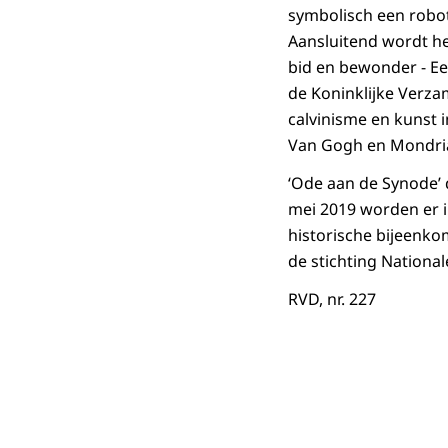
symbolisch een robot
Aansluitend wordt h
bid en bewonder - Een
de Koninklijke Verzam
calvinisme en kunst 
Van Gogh en Mondria
‘Ode aan de Synode’ 
mei 2019 worden er in
historische bijeenko
de stichting Nationa
RVD, nr. 227