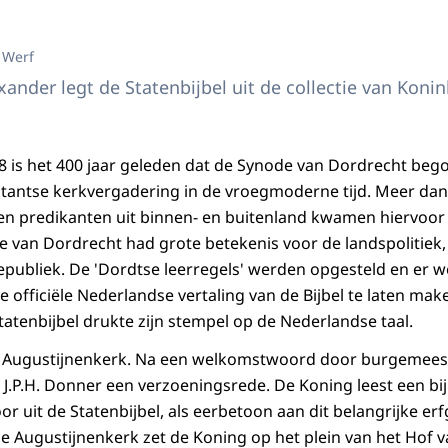
 Werf
ander legt de Statenbijbel uit de collectie van Koni
is het 400 jaar geleden dat de Synode van Dordrecht bego
stantse kerkvergadering in de vroegmoderne tijd. Meer da
i en predikanten uit binnen- en buitenland kwamen hiervoor
 van Dordrecht had grote betekenis voor de landspolitiek, 
Republiek. De 'Dordtse leerregels' werden opgesteld en er 
 officiële Nederlandse vertaling van de Bijbel te laten mak
tatenbijbel drukte zijn stempel op de Nederlandse taal.
de Augustijnenkerk. Na een welkomstwoord door burgemeest
 J.P.H. Donner een verzoeningsrede. De Koning leest een bi
 uit de Statenbijbel, als eerbetoon aan dit belangrijke er
de Augustijnenkerk zet de Koning op het plein van het Hof 