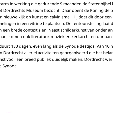
arm in werking die gedurende 9 maanden de Statenbijbel ka
et Dordrechts Museum bezocht. Daar opent de Koning de te
 nieuwe kijk op kunst en calvinisme’. Hij doet dit door een 
elingen in een vitrine te plaatsen. De tentoonstelling laat d
in een brede context zien. Naast schilderkunst van onder a
an, komen ook literatuur, muziek en kerkarchitectuur aan
duurt 180 dagen, even lang als de Synode destijds. Van 10
 Dordrecht allerlei activiteiten georganiseerd die het bel
mst voor een breed publiek duidelijk maken. Dordrecht wer
le Synode.