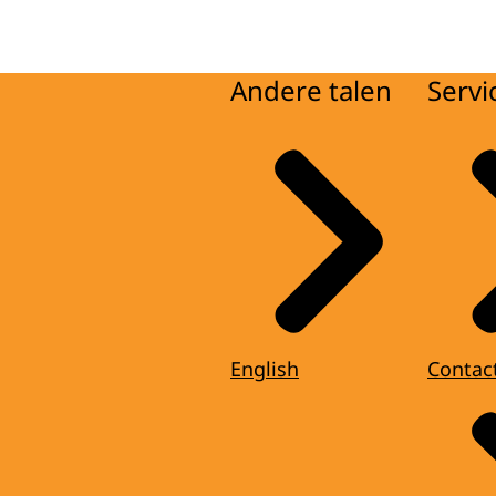
Andere talen
Servi
English
Contac