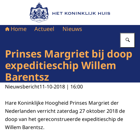
Naar de homepage van Het Koninklijk Huis
Home
Actueel
Nieuws
Vu
Prinses Margriet bij doop
expeditieschip Willem
Barentsz
Nieuwsbericht
11-10-2018 | 16:00
Hare Koninklijke Hoogheid Prinses Margriet der
Nederlanden verricht zaterdag 27 oktober 2018 de
doop van het gereconstrueerde expeditieschip de
Willem Barentsz.