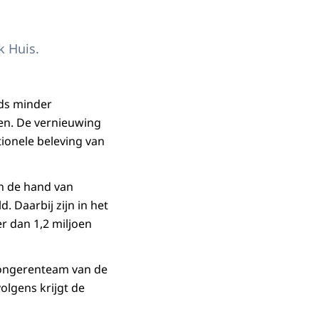
k Huis.
eds minder
ken. De vernieuwing
tionele beleving van
an de hand van
 Daarbij zijn in het
 dan 1,2 miljoen
jongerenteam van de
volgens krijgt de