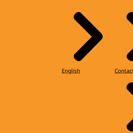
English
Contac