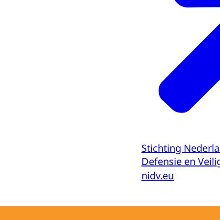
Stichting Nederl
Defensie en Veili
nidv.eu