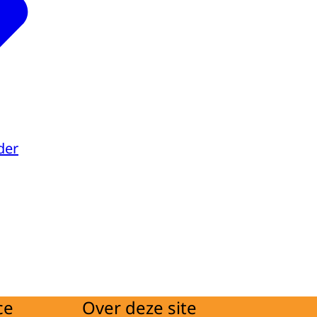
der
ce
Over deze site