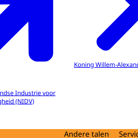
Koning Willem-Alexan
andse Industrie voor
gheid (NIDV)
Andere talen
Servi