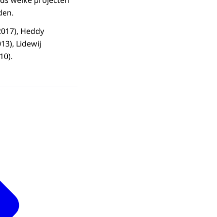
den.
2017), Heddy
13), Lidewij
10).