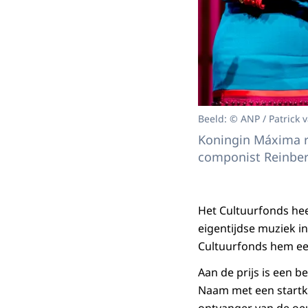
Beeld: © ANP / Patrick 
Koningin Máxima re
componist Reinber
Het Cultuurfonds hee
eigentijdse muziek in
Cultuurfonds hem ee
Aan de prijs is een 
Naam met een startka
ontvanger van de oeu