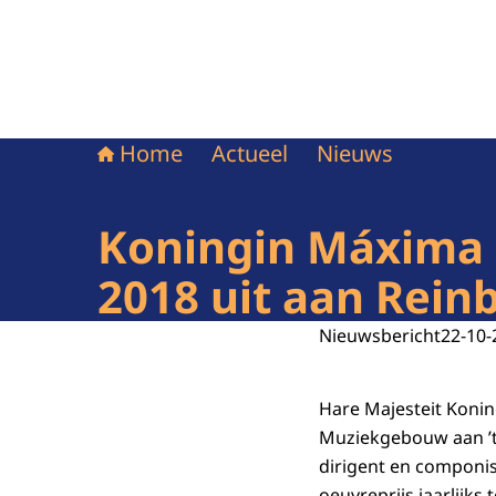
Home
Actueel
Nieuws
Koningin Máxima r
2018 uit aan Rein
Nieuwsbericht
22-10-
Hare Majesteit Koni
Muziekgebouw aan ’t 
dirigent en componis
oeuvreprijs jaarlijks