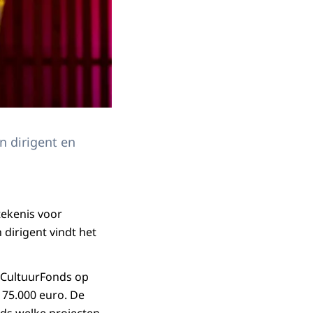
n dirigent en
tekenis voor
 dirigent vindt het
n CultuurFonds op
 75.000 euro. De
ds welke projecten