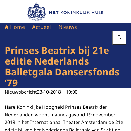
Naar de homepage van Het Koninklijk Huis
Home
Actueel
Nieuws
Vu
Prinses Beatrix bij 21e
editie Nederlands
Balletgala Dansersfonds
‘79
Nieuwsbericht
23-10-2018 | 10:00
Hare Koninklijke Hoogheid Prinses Beatrix der
Nederlanden woont maandagavond 19 november
2018 in het Internationaal Theater Amsterdam de 21e
editie bij van het Nederlands Balletgala van Stichting