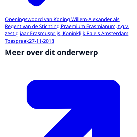
Openingswoord van Koning Willem-Alexander als
Regent van de Stichting Praemium Erasmianum, t.g.v.
zestig jaar Erasmusprijs, Koninklijk Paleis Amsterdam
Toespraak
27-11-2018
Meer over dit onderwerp