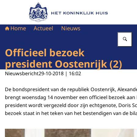
Naar de homepage van Het Koninklijk Huis
Home
Actueel
Nieuws
Vu
Officieel bezoek
president Oostenrijk (2)
Nieuwsbericht
29-10-2018 | 16:02
De bondspresident van de republiek Oostenrijk, Alexande
brengt woensdag 14 november een officieel bezoek aan
president wordt vergezeld door zijn echtgenote, Doris S
bezoek staat in het teken van het bestendigen van de bilat