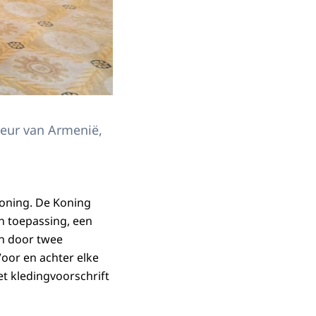
eur van Armenië,
oning. De Koning
an toepassing, een
n door twee
Voor en achter elke
t kledingvoorschrift