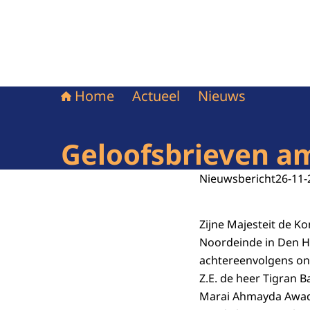
Home
Actueel
Nieuws
Geloofsbrieven a
Nieuwsbericht
26-11-
Zijne Majesteit de 
Noordeinde in Den H
achtereenvolgens on
Z.E. de heer Tigran B
Marai Ahmayda Awad