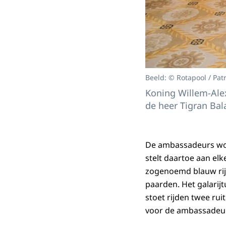
Beeld: © Rotapool / Patr
Koning Willem-Ale
de heer Tigran Bal
De ambassadeurs wor
stelt daartoe aan elk
zogenoemd blauw rij
paarden. Het galarij
stoet rijden twee ru
voor de ambassadeurs