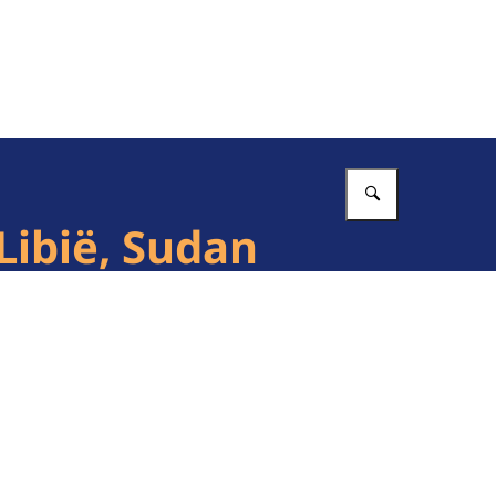
Vul in wat 
ibië, Sudan