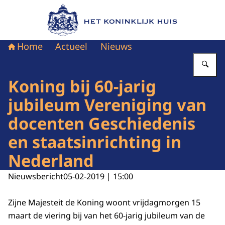
Naar de homepage van Het Koninklijk Huis
Home
Actueel
Nieuws
Vu
Koning bij 60-jarig
jubileum Vereniging van
docenten Geschiedenis
en staatsinrichting in
Nederland
Nieuwsbericht
05-02-2019 | 15:00
Zijne Majesteit de Koning woont vrijdagmorgen 15
maart de viering bij van het 60-jarig jubileum van de