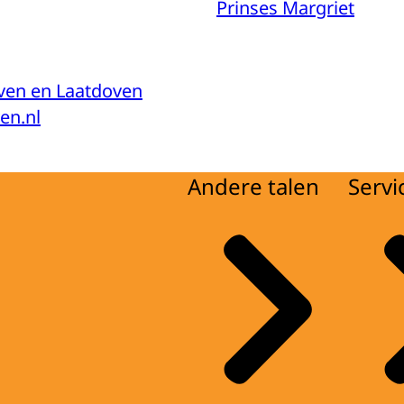
Prinses Margriet
oven en Laatdoven
en.nl
Andere talen
Servi