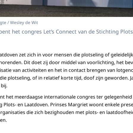
gte / Wesley de Wit
pent het congres Let’s Connect van de Stichting Plot
aatdoven zet zich in voor mensen die plotseling of geleideli
horenden. Dit doet zij door middel van voorlichting, het b
satie van activiteiten en het in contact brengen van lotgen
ie plotseling, of in relatief korte tijd, doof zijn geworden. 
bij.
nt het meerdaagse internationale congres ter gelegenheid 
g Plots- en Laatdoven. Prinses Margriet woont enkele prese
rganisaties die zich bezighouden met plots- en laatdoofheid
ven.