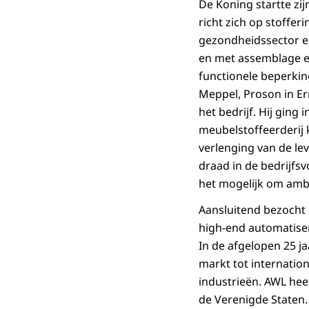
De Koning startte zij
richt zich op stoffe
gezondheidssector en
en met assemblage en
functionele beperki
Meppel, Proson in Er
het bedrijf. Hij gin
meubelstoffeerderij
verlenging van de lev
draad in de bedrijfs
het mogelijk om amba
Aansluitend bezocht d
high-end automatiser
In de afgelopen 25 j
markt tot internatio
industrieën. AWL heef
de Verenigde Staten.