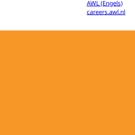
AWL (Engels)
careers.awl.nl