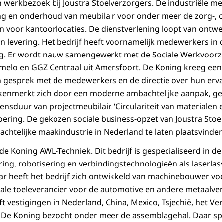
n werkbezoek bij Joustra Stoelverzorgers. De industriële me
ring en onderhoud van meubilair voor onder meer de zorg-, 
 voor kantoorlocaties. De dienstverlening loopt van ontwer
 levering. Het bedrijf heeft voornamelijk medewerkers in 
ng. Er wordt nauw samengewerkt met de Sociale Werkvoorz
melo en GGZ Centraal uit Amersfoort. De Koning kreeg een
g in gesprek met de medewerkers en de directie over hun erv
 kenmerkt zich door een moderne ambachtelijke aanpak, ge
ensduur van projectmeubilair. ‘Circulariteit van materialen
voering. De gekozen sociale business-opzet van Joustra Sto
chtelijke maakindustrie in Nederland te laten plaatsvinden
e Koning AWL-Techniek. Dit bedrijf is gespecialiseerd in d
ing, robotisering en verbindingstechnologieën als laserla
aar heeft het bedrijf zich ontwikkeld van machinebouwer v
nale toeleverancier voor de automotive en andere metaalv
t vestigingen in Nederland, China, Mexico, Tsjechië, het Ve
 De Koning bezocht onder meer de assemblagehal. Daar spr