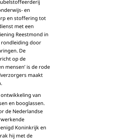
ubelstoffeerderij
onderwijs- en
p en stoffering tot
dienst met een
iening Reestmond in
 rondleiding door
aringen. De
richt op de
 en mensen’ is de rode
elverzorgers maakt
.
e ontwikkeling van
ssen en booglassen.
oor de Nederlandse
erwerkende
renigd Koninkrijk en
ak hij met de