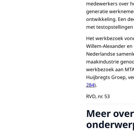
medewerkers over h
generatie werknemers
ontwikkeling. Een dee
met testopstellinge
Het werkbezoek vond
Willem-Alexander en 
Nederlandse samenle
maakindustrie genodi
werkbezoek aan MTA
Huijbregts Groep, ve
284
).
RVD, nr. 53
Meer over
onderwer