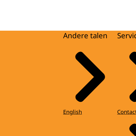
Andere talen
Servi
English
Contac