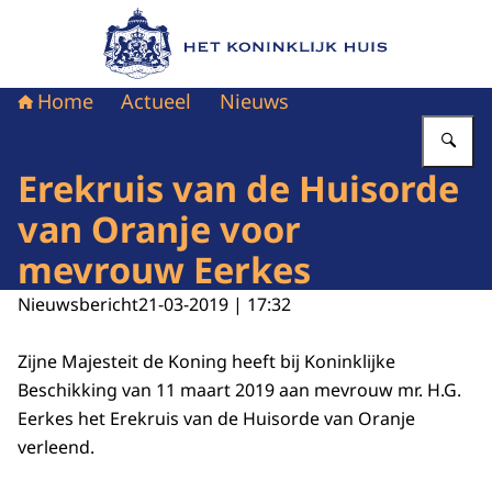
Naar de homepage van Het Koninklijk Huis
Home
Actueel
Nieuws
Vu
Erekruis van de Huisorde
van Oranje voor
mevrouw Eerkes
Nieuwsbericht
21-03-2019 | 17:32
Zijne Majesteit de Koning heeft bij Koninklijke
Beschikking van 11 maart 2019 aan mevrouw mr. H.G.
Eerkes het Erekruis van de Huisorde van Oranje
verleend.