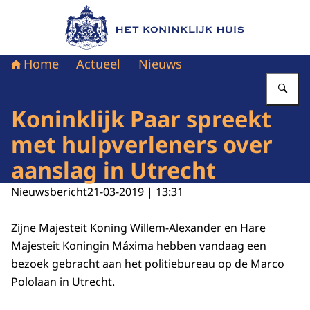
Naar de homepage van Het Koninklijk Huis
Home
Actueel
Nieuws
Vu
Koninklijk Paar spreekt
met hulpverleners over
aanslag in Utrecht
Nieuwsbericht
21-03-2019 | 13:31
Zijne Majesteit Koning Willem-Alexander en Hare
Majesteit Koningin Máxima hebben vandaag een
bezoek gebracht aan het politiebureau op de Marco
Pololaan in Utrecht.