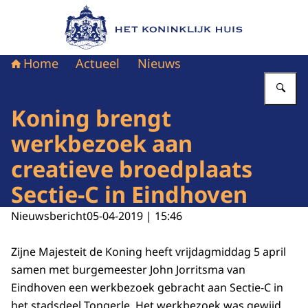
Naar de homepage van Het Koninklijk Huis
Home
Actueel
Nieuws
Vu
Koning brengt
werkbezoek aan
creatieve broedplaats
Sectie-C in Eindhoven
Nieuwsbericht
05-04-2019 | 15:46
Zijne Majesteit de Koning heeft vrijdagmiddag 5 april
samen met burgemeester John Jorritsma van
Eindhoven een werkbezoek gebracht aan Sectie-C in
het stadsdeel Tongerle. Het werkbezoek was gewijd