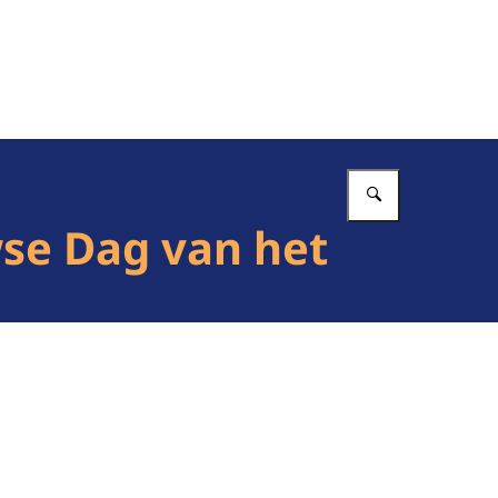
Vul in wat 
uwse Dag van het