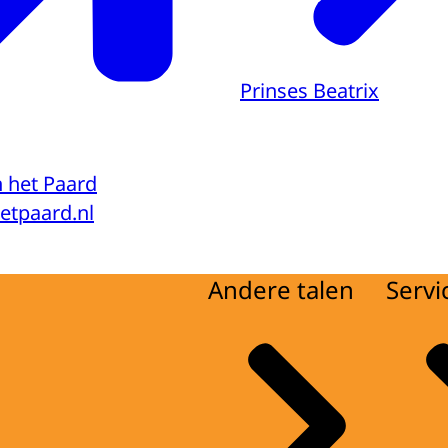
Prinses Beatrix
 het Paard
tpaard.nl
Andere talen
Servi