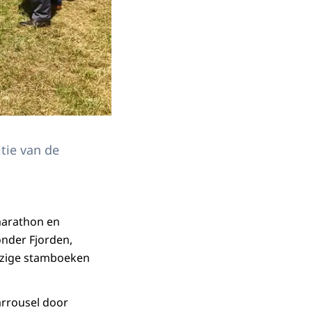
itie van de
marathon en
onder Fjorden,
wezige stamboeken
arrousel door