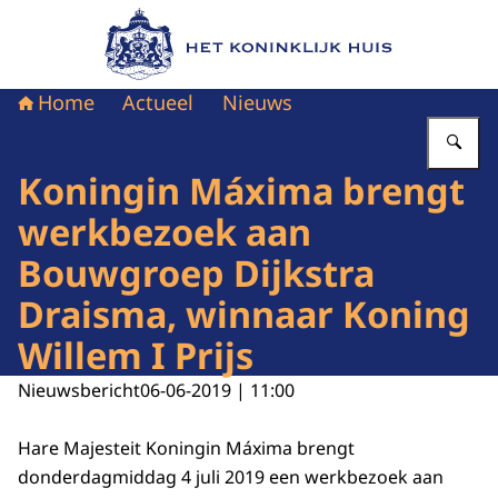
Naar de homepage van Het Koninklijk Huis
Home
Actueel
Nieuws
Vu
Koningin Máxima brengt
werkbezoek aan
Bouwgroep Dijkstra
Draisma, winnaar Koning
Willem I Prijs
Nieuwsbericht
06-06-2019 | 11:00
Hare Majesteit Koningin Máxima brengt
donderdagmiddag 4 juli 2019 een werkbezoek aan