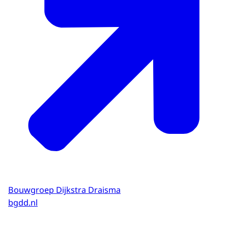
Bouwgroep Dijkstra Draisma
bgdd.nl