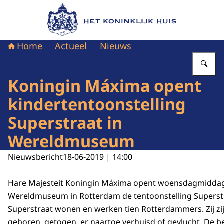
Naar de homepage van Het Koninklijk Huis
Home
Actueel
Nieuws
Vu
Koningin Máxima opent
kindertentoonstelling
Superstraat in
Wereldmuseum
Nieuwsbericht
18-06-2019 | 14:00
Hare Majesteit Koningin Máxima opent woensdagmiddag 3
Wereldmuseum in Rotterdam de tentoonstelling Superstra
Superstraat wonen en werken tien Rotterdammers. Zij zi
geboren, getogen, er naartoe verhuisd of gevlucht. De 