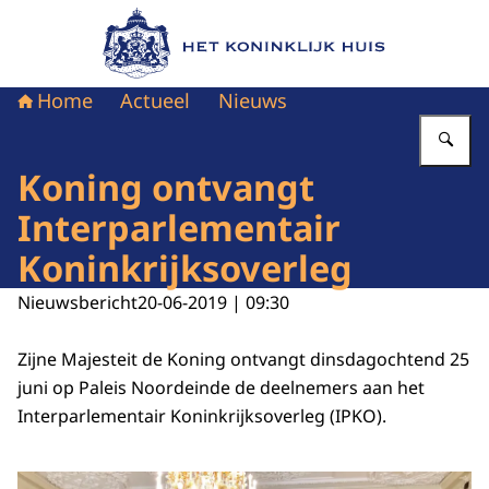
Naar de homepage van Het Koninklijk Huis
Home
Actueel
Nieuws
Vu
Koning ontvangt
Interparlementair
Koninkrijksoverleg
Nieuwsbericht
20-06-2019 | 09:30
Zijne Majesteit de Koning ontvangt dinsdagochtend 25
juni op Paleis Noordeinde de deelnemers aan het
Interparlementair Koninkrijksoverleg (IPKO).