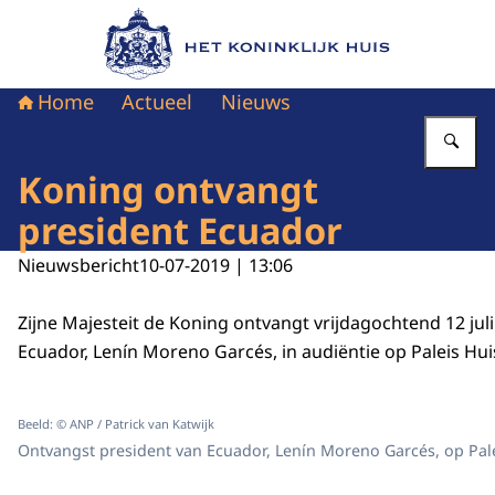
Naar de homepage van Het Koninklijk Huis
Home
Actueel
Nieuws
Vu
Koning ontvangt
president Ecuador
Nieuwsbericht
10-07-2019 | 13:06
Zijne Majesteit de Koning ontvangt vrijdagochtend 12 jul
Ecuador, Lenín Moreno Garcés, in audiëntie op Paleis Hui
Beeld: © ANP / Patrick van Katwijk
Ontvangst president van Ecuador, Lenín Moreno Garcés, op Pale