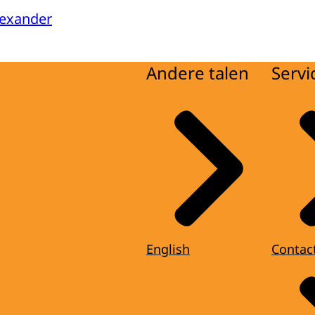
lexander
Andere talen
Servi
English
Contac