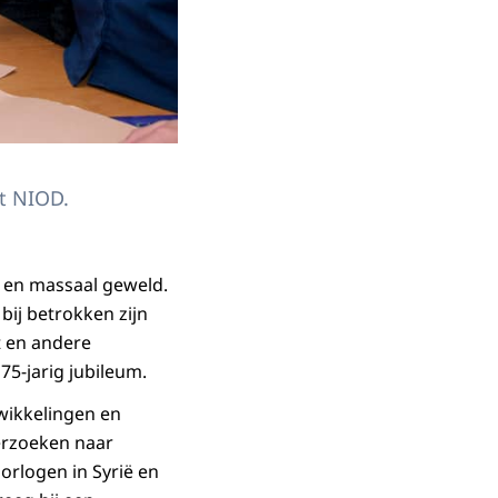
et NIOD.
 en massaal geweld.
ij betrokken zijn
t en andere
75-jarig jubileum.
wikkelingen en
erzoeken naar
rlogen in Syrië en