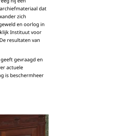
eeg hij een
archiefmateriaal dat
xander zich
geweld en oorlog in
ijk Instituut voor
 De resultaten van
n geeft gevraagd en
er actuele
ing is beschermheer