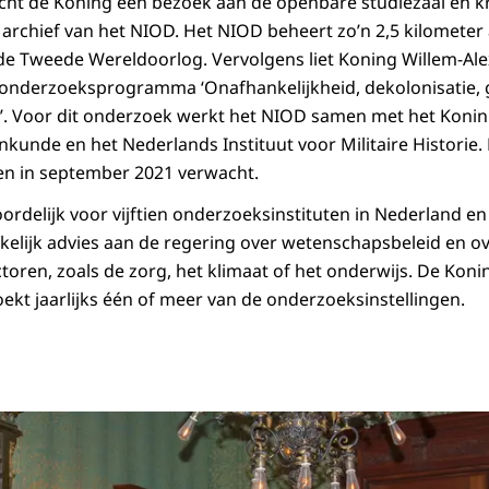
acht de Koning een bezoek aan de openbare studiezaal en kr
 archief van het NIOD. Het NIOD beheert zo’n 2,5 kilometer 
de Tweede Wereldoorlog. Vervolgens liet Koning Willem-Ale
 onderzoeksprogramma ‘Onafhankelijkheid, dekolonisatie, 
’. Voor dit onderzoek werkt het NIOD samen met het Koninkl
enkunde en het Nederlands Instituut voor Militaire Historie.
n in september 2021 verwacht.
rdelijk voor vijftien onderzoeksinstituten in Nederland e
lijk advies aan de regering over wetenschapsbeleid en ov
toren, zoals de zorg, het klimaat of het onderwijs. De Kon
kt jaarlijks één of meer van de onderzoeksinstellingen.