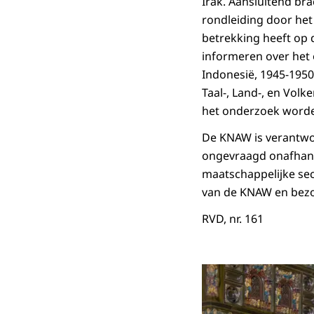
Irak. Aansluitend br
rondleiding door het
betrekking heeft op 
informeren over het
Indonesië, 1945-1950
Taal-, Land-, en Volk
het onderzoek worde
De KNAW is verantwoo
ongevraagd onafhanke
maatschappelijke sec
van de KNAW en bezoe
RVD, nr. 161