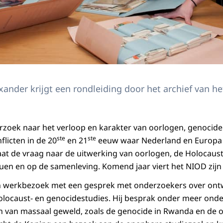
ander krijgt een rondleiding door het archief van h
zoek naar het verloop en karakter van oorlogen, genocide
ste
ste
flicten in de 20
en 21
eeuw waar Nederland en Europa b
aat de vraag naar de uitwerking van oorlogen, de Holocaus
uen en op de samenleving. Komend jaar viert het NIOD zijn 
n werkbezoek met een gesprek met onderzoekers over ont
olocaust- en genocidestudies. Hij besprak onder meer ond
van massaal geweld, zoals de genocide in Rwanda en de oo