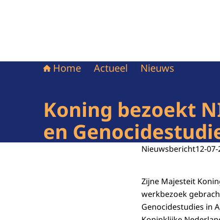
Home
Actueel
Nieuws
Koning bezoekt NI
en Genocidestudi
Nieuwsbericht
12-07-
Zijne Majesteit Koni
werkbezoek gebracht 
Genocidestudies in 
Koninklijke Nederla