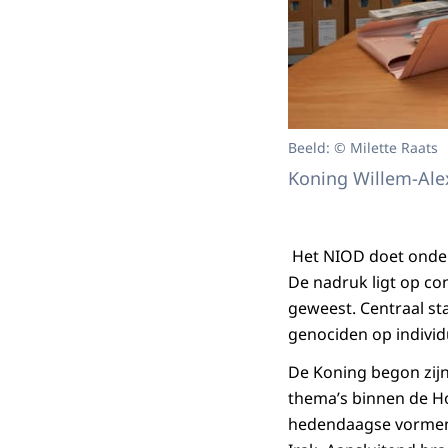
Beeld: © Milette Raats
Koning Willem-Alex
Het NIOD doet onder
De nadruk ligt op con
geweest. Centraal st
genociden op individ
De Koning begon zij
thema’s binnen de H
hedendaagse vormen 