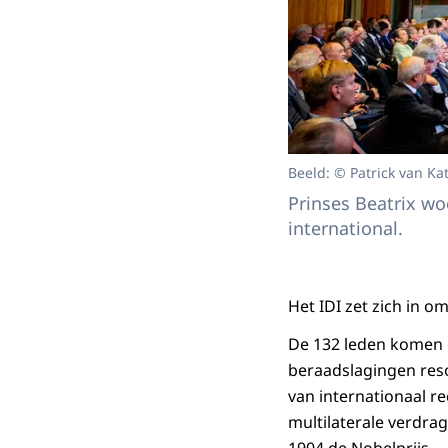
Beeld: © Patrick van Ka
Prinses Beatrix woo
international.
Het IDI zet zich in o
De 132 leden komen ee
beraadslagingen reso
van internationaal r
multilaterale verdrag
1904 de Nobelprijs.