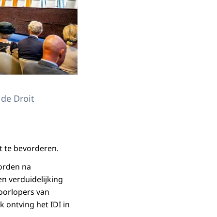
 de Droit
ht te bevorderen.
worden na
n verduidelijking
oorlopers van
k ontving het IDI in