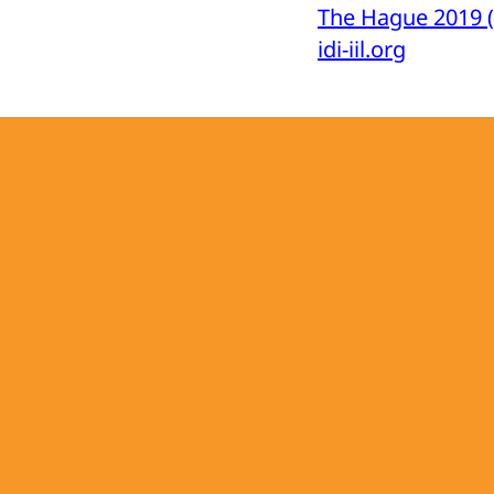
The Hague 2019 (
idi-iil.org