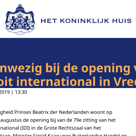
Naar de homepage van Het Koninklijk Huis
nwezig bij de opening 
oit international in Vr
2019 | 13:30
ogheid Prinses Beatrix der Nederlanden woont op
gustus de opening bij van de 79e zitting van het
rnational (IDI) in de Grote Rechtszaal van het
Haag. Minister Sigrid Kaag voor Buitenlandse Handel en