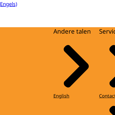
Engels)
Andere talen
Servi
English
Contac