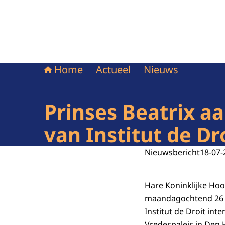
Home
Actueel
Nieuws
Prinses Beatrix aa
van Institut de Dr
Nieuwsbericht
18-07-
Hare Koninklijke Ho
maandagochtend 26 au
Institut de Droit inte
Vredespaleis in Den 