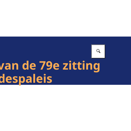
Vul in wat 
van de 79e zitting
edespaleis