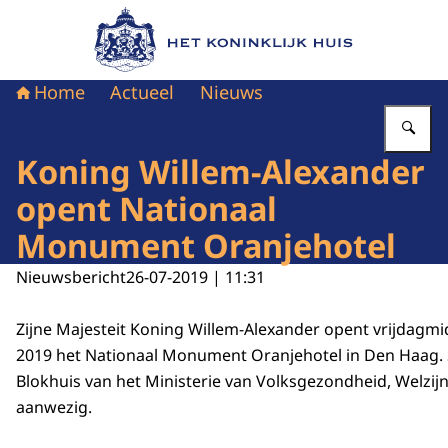
Naar de homepage van Het Koninklijk Huis
Home
Actueel
Nieuws
Vu
Koning Willem-Alexander
opent Nationaal
Monument Oranjehotel
Nieuwsbericht
26-07-2019 | 11:31
Zijne Majesteit Koning Willem-Alexander opent vrijdagm
2019 het Nationaal Monument Oranjehotel in Den Haag. 
Blokhuis van het Ministerie van Volksgezondheid, Welzijn 
aanwezig.