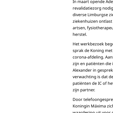
In maart opende Adel
revalidatiezorg nodi
diverse Limburgse zi
ziekenhuizen ontlast
artsen, fysiotherapeu
herstel.
Het werkbezoek begon
sprak de Koning met 
corona-afdeling. Aan
zijn en patiënten di
Alexander in gesprek
verwachting is dat 
patiënten de IC of h
zijn partner.
Door telefoongespre
Koningin Máxima zich
waardering uit voor 