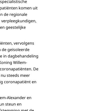
pecialistische
 patiënten komen uit
n de regionale
n verpleegkundigen,
en geestelijke
iënten, vervolgens
n de geïsoleerde
ie in dagbehandeling
 Koning Willem-
 coronapatiënten. De
 nu steeds meer
lig coronapatiënt en
lem-Alexander en
hun steun en
 afstemming met de