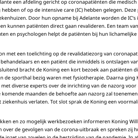
ante een afdeling gericht op coronapatiënten die medisch s
g hebben of op de intensive care (IC) hebben gelegen. Deze
ekenhuizen. Door hun opname bij Adelante worden de IC’s i
 en kunnen patiënten direct gaan revalideren. Een team va
ten en psychologen helpt de patiënten bij hun lichamelijke 
 met een toelichting op de revalidatiezorg van coronapat
behandelaars en een patiënt die inmiddels is ontslagen va
sluitend bracht de Koning een kort bezoek aan patiënten d
e in de sporthal bezig waren met fysiotherapie. Daarna ging
 met diverse experts over de inrichting van de nazorg voor
de komende maanden de behoefte aan nazorg zal toenemen
et ziekenhuis verlaten. Tot slot sprak de Koning een voorma
kken en zo mogelijk werkbezoeken informeren Koning Wil
 over de gevolgen van de corona-uitbraak en spreken zij 
de inzet van zovelen in de bestrijding van de pandemie. In