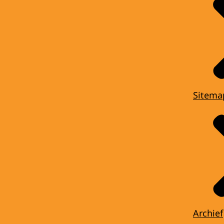
Sitema
Archief