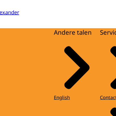
lexander
Andere talen
Servi
English
Contac