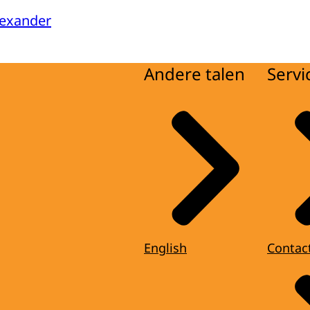
lexander
Andere talen
Servi
English
Contac