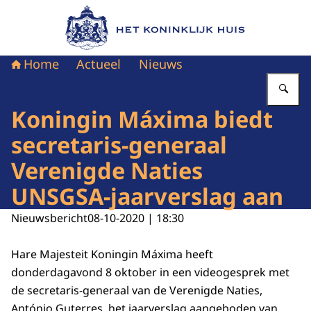
Naar de homepage van Het Koninklijk Huis
Home
Actueel
Nieuws
Vu
Koningin Máxima biedt
secretaris-generaal
Verenigde Naties
UNSGSA-jaarverslag aan
Nieuwsbericht
08-10-2020 | 18:30
Hare Majesteit Koningin Máxima heeft
donderdagavond 8 oktober in een videogesprek met
de secretaris-generaal van de Verenigde Naties,
António Guterres, het jaarverslag aangeboden van