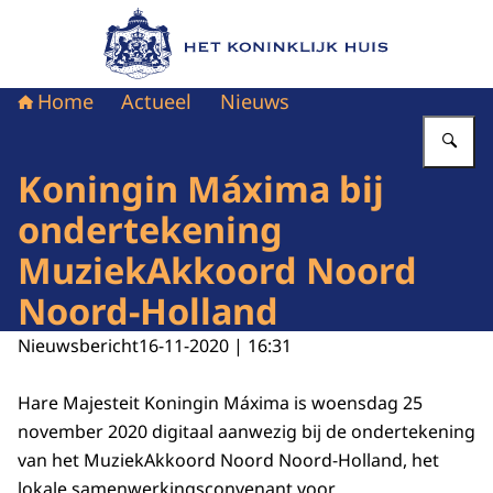
Naar de homepage van Het Koninklijk Huis
Home
Actueel
Nieuws
Vu
Koningin Máxima bij
ondertekening
MuziekAkkoord Noord
Noord-Holland
Nieuwsbericht
16-11-2020 | 16:31
Hare Majesteit Koningin Máxima is woensdag 25
november 2020 digitaal aanwezig bij de ondertekening
van het MuziekAkkoord Noord Noord-Holland, het
lokale samenwerkingsconvenant voor