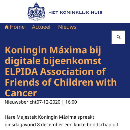
Naar de homepage van Het Koninklijk Huis
Home
Actueel
Nieuws
Vu
Koningin Máxima bij
digitale bijeenkomst
ELPIDA Association of
Friends of Children with
Cancer
Nieuwsbericht
07-12-2020 | 16:00
Hare Majesteit Koningin Máxima spreekt
dinsdagavond 8 december een korte boodschap uit