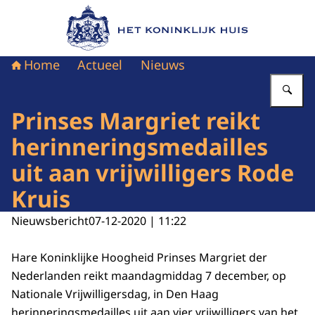
Naar de homepage van Het Koninklijk Huis
Home
Actueel
Nieuws
Vu
Prinses Margriet reikt
herinneringsmedailles
uit aan vrijwilligers Rode
Kruis
Nieuwsbericht
07-12-2020 | 11:22
Hare Koninklijke Hoogheid Prinses Margriet der
Nederlanden reikt maandagmiddag 7 december, op
Nationale Vrijwilligersdag, in Den Haag
herinneringsmedailles uit aan vier vrijwilligers van het