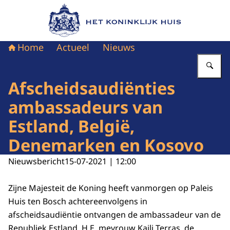
Naar de homepage van Het Koninklijk Huis
Home
Actueel
Nieuws
Vu
Afscheidsaudiënties
ambassadeurs van
Estland, België,
Denemarken en Kosovo
Nieuwsbericht
15-07-2021 | 12:00
Zijne Majesteit de Koning heeft vanmorgen op Paleis
Huis ten Bosch achtereenvolgens in
afscheidsaudiëntie ontvangen de ambassadeur van de
Republiek Estland, H.E. mevrouw Kaili Terras, de