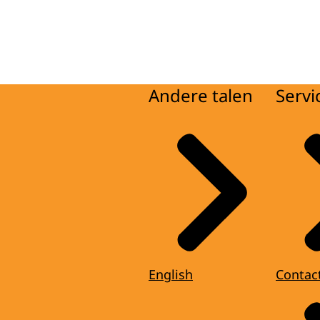
Andere talen
Servi
English
Contac