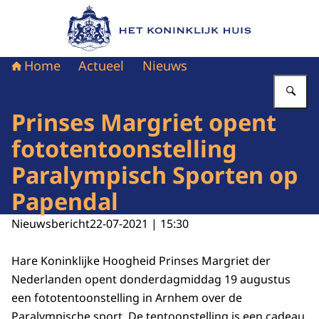
Naar de homepage van Het Koninklijk Huis
Home
Actueel
Nieuws
Vu
Prinses Margriet opent
fototentoonstelling
Paralympisch Sporten op
Papendal
Nieuwsbericht
22-07-2021 | 15:30
Hare Koninklijke Hoogheid Prinses Margriet der
Nederlanden opent donderdagmiddag 19 augustus
een fototentoonstelling in Arnhem over de
Paralympische sport. De tentoonstelling is een cadeau