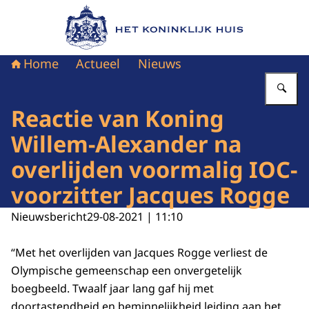
Naar de homepage van Het Koninklijk Huis
Home
Actueel
Nieuws
Vu
Reactie van Koning
Willem-Alexander na
overlijden voormalig IOC-
voorzitter Jacques Rogge
Nieuwsbericht
29-08-2021 | 11:10
“Met het overlijden van Jacques Rogge verliest de
Olympische gemeenschap een onvergetelijk
boegbeeld. Twaalf jaar lang gaf hij met
doortastendheid en beminnelijkheid leiding aan het