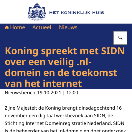
Naar de homepage van Het Koninklijk Huis
Home
Actueel
Nieuws
Vu
Koning spreekt met SIDN
over een veilig .nl-
domein en de toekomst
van het internet
Nieuwsbericht
19-10-2021 | 12:00
Zijne Majesteit de Koning brengt dinsdagochtend 16
november een digitaal werkbezoek aan SIDN, de
Stichting Internet Domeinregistratie Nederland. SIDN
is de beheerder van het .nl-domein en doet onderzoek