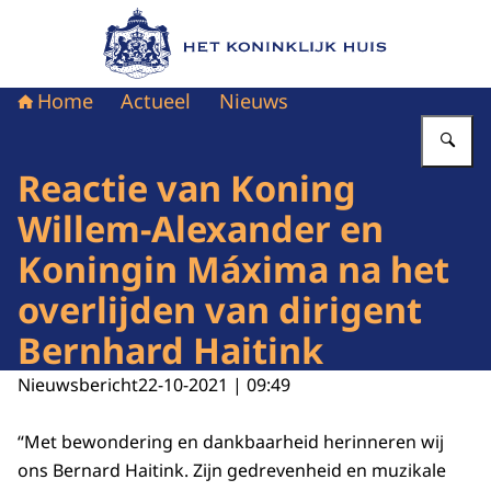
Naar de homepage van Het Koninklijk Huis
Home
Actueel
Nieuws
Vu
Reactie van Koning
Willem-Alexander en
Koningin Máxima na het
overlijden van dirigent
Bernhard Haitink
Nieuwsbericht
22-10-2021 | 09:49
“Met bewondering en dankbaarheid herinneren wij
ons Bernard Haitink. Zijn gedrevenheid en muzikale