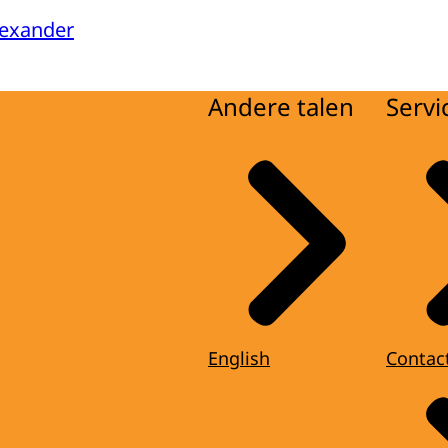
lexander
Andere talen
Servi
English
Contac