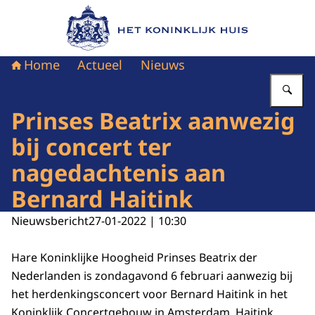
Naar de homepage van Het Koninklijk Huis
Home
Actueel
Nieuws
Vu
Prinses Beatrix aanwezig
bij concert ter
nagedachtenis aan
Bernard Haitink
Nieuwsbericht
27-01-2022 | 10:30
Hare Koninklijke Hoogheid Prinses Beatrix der
Nederlanden is zondagavond 6 februari aanwezig bij
het herdenkingsconcert voor Bernard Haitink in het
Koninklijk Concertgebouw in Amsterdam. Haitink