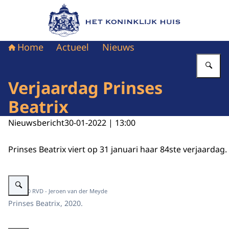
Naar de homepage van Het Koninklijk Huis
Home
Actueel
Nieuws
Vu
Verjaardag Prinses
Beatrix
Nieuwsbericht
30-01-2022 | 13:00
Prinses Beatrix viert op 31 januari haar 84ste verjaardag.
Vergroot afbeelding Prinses Beatrix, 2020, liggende foto.
Beeld: © RVD - Jeroen van der Meyde
Prinses Beatrix, 2020.
Vergroot afbeelding Dankkaart Prinses Beatrix voor verjaardagswensen